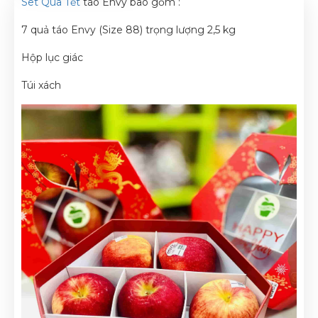
Set Qùa Tết
táo Envy bao gồm :
7 quả táo Envy (Size 88) trọng lượng 2,5 kg
Hộp lục giác
Túi xách