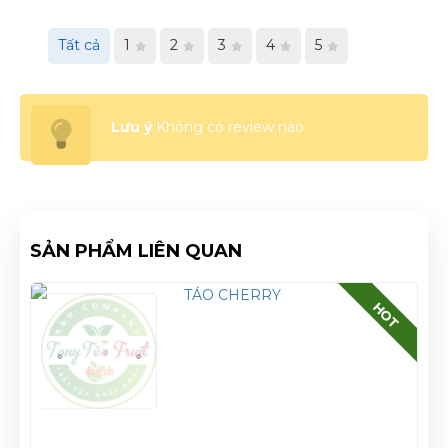
Tất cả
1
2
3
4
5
Lưu ý
Không có review nào
SẢN PHẨM LIÊN QUAN
HOT