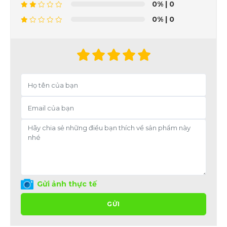
0%
| 0
0%
| 0
Gửi ảnh thực tế
GỬI