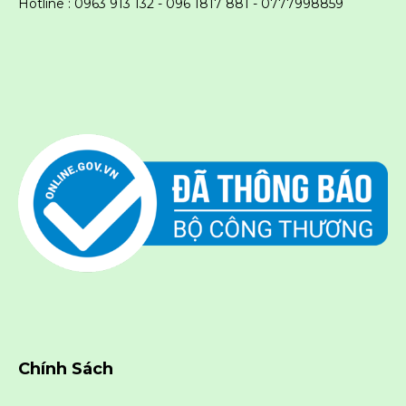
Hotline : 0963 913 132 - 096 1817 881 -
0777998859
Chính Sách