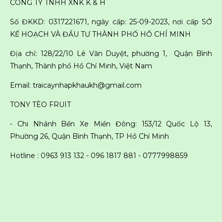
CÔNG TY TNHH XNK K & H
Số ĐKKD: 0317221671, ngày cấp: 25-09-2023, nơi cấp SỞ
KẾ HOẠCH VÀ ĐẦU TƯ THÀNH PHỐ HỒ CHÍ MINH
Địa chỉ: 128/22/10 Lê Văn Duyệt, phường 1, Quận Bình
Thạnh, Thành phố Hồ Chí Minh, Việt Nam
Email: traicaynhapkhaukh@gmail.com
TONY TÈO FRUIT
- Chi Nhánh Bến Xe Miền Đông: 153/12 Quốc Lộ 13,
Phường 26, Quận Bình Thạnh, TP Hồ Chí Minh
Hotline : 0963 913 132 - 096 1817 881 -
0777998859