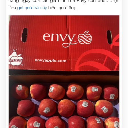
hàng ngày của các gia đình mà Envy còn được chọn
làm
giỏ quà trái cây
biếu, quà tặng.