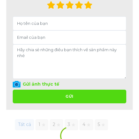
Gửi ảnh thực tế
GỬI
Tất cả
1
2
3
4
5