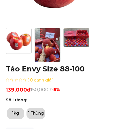
Táo Envy Size 88-100
( 0 đánh giá )
139,000đ
150,000đ
-8%
Số Lượng:
1kg
1 Thùng