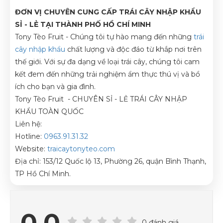
ĐƠN VỊ CHUYÊN CUNG CẤP TRÁI CÂY NHẬP KHẨU
SỈ - LẺ TẠI THÀNH PHỐ HỒ CHÍ MINH
Tony Tèo Fruit - Chúng tôi tự hào mang đến những
trái
cây nhập khẩu
chất lượng và độc đáo từ khắp nơi trên
thế giới. Với sự đa dạng về loại trái cây, chúng tôi cam
kết đem đến những trải nghiệm ẩm thực thú vị và bổ
ích cho bạn và gia đình.
Tony Tèo Fruit
- CHUYÊN SỈ - LẺ TRÁI CÂY NHẬP
KHẨU TOÀN QUỐC
Liên hệ:
Hotline:
0963.91.31.32
Website:
traicaytonyteo.com
Địa chỉ: 153/12 Quốc lộ 13, Phường 26, quận Bình Thạnh,
TP Hồ Chí Minh.
0.0
0 đánh giá