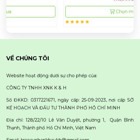
Chọn mua
VỀ CHÚNG TÔI
Website hoạt động dưới sự cho phép của:
CÔNG TY TNHH XNK K & H
Số ĐKKD: 0317221671, ngày cấp: 25-09-2023, nơi cấp SỞ
KẾ HOẠCH VÀ ĐẦU TƯ THÀNH PHỐ HỒ CHÍ MINH
Địa chỉ: 128/22/10 Lê Văn Duyệt, phường 1, Quận Bình
Thạnh, Thành phố Hồ Chí Minh, Việt Nam
Email: traicaynhapkhaukh@gmail.com