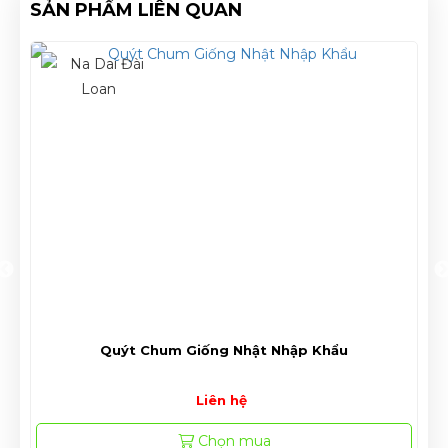
SẢN PHẨM LIÊN QUAN
HOT
ME THÁI NGỌT VIP
190,000đ
Chọn mua