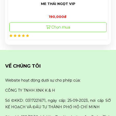
ME THÁI NGỌT VIP
Kiwi xanh 
190,000đ
1
Chọn mua
VỀ CHÚNG TÔI
Website hoạt động dưới sự cho phép của:
CÔNG TY TNHH XNK K & H
Số ĐKKD: 0317221671, ngày cấp: 25-09-2023, nơi cấp SỞ
KẾ HOẠCH VÀ ĐẦU TƯ THÀNH PHỐ HỒ CHÍ MINH