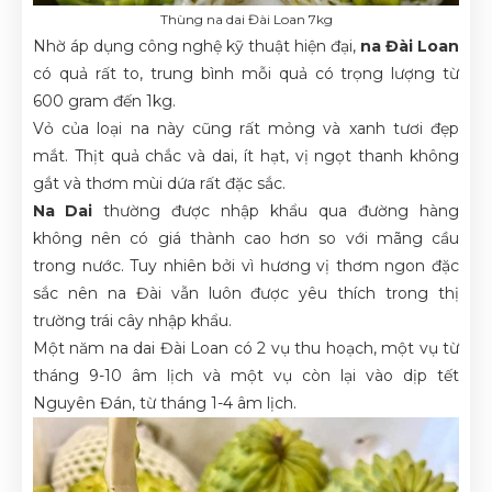
Thùng na dai Đài Loan 7kg
Nhờ áp dụng công nghệ kỹ thuật hiện đại,
na Đài Loan
có quả rất to, trung bình mỗi quả có trọng lượng từ
600 gram đến 1kg.
V
ỏ của loại na này cũng rất mỏng và xanh tươi đẹp
mắt. Thịt quả chắc và dai, ít hạt, vị ngọt thanh không
gắt và thơm mùi dứa rất đặc sắc.
Na Dai
thường được nhập khẩu qua đường hàng
không nên có giá thành cao hơn so với mãng cầu
trong nước. Tuy nhiên bởi vì hương vị thơm ngon đặc
sắc nên na Đài vẫn luôn được yêu thích trong thị
trường trái cây nhập khẩu.
Một năm na dai Đài Loan có 2 vụ thu hoạch, một vụ từ
tháng 9-10 âm lịch và một vụ còn lại vào dịp tết
Nguyên Đán, từ tháng 1-4 âm lịch.