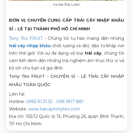
na dai Đài Loan
ĐƠN VỊ CHUYÊN CUNG CẤP TRÁI CÂY NHẬP KHẨU
SỈ - LẺ TẠI THÀNH PHỐ HỒ CHÍ MINH
Tony Tèo FRUIT
- Chúng tôi tự hào mang đến những
trái cây nhập khẩu
chất lượng và độc đáo từ khắp nơi
trên thế giới. Với sự đa dạng về loại
trái cây
, chúng tôi
cam kết đem đến những trải nghiệm ẩm thực thú vị và
bổ ích cho bạn và gia đình.
Tony Tèo
FRUIT - CHUYÊN SỈ - LẺ TRÁI CÂY NHẬP
KHẨU TOÀN QUỐC
Liên hệ:
Hotline:
0963.91.31.32 - 096 1817 881
Website:
www.traicaytonyteo.com
Địa chỉ: 153/12 Quốc lộ 13, Phường 26, quận Bình Thạnh,
TP Hồ Chí Minh.