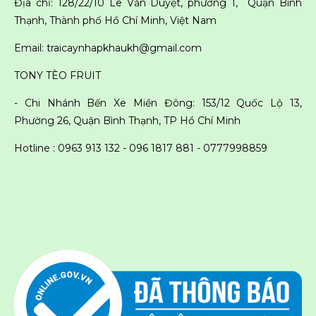
Địa chỉ: 128/22/10 Lê Văn Duyệt, phường 1, Quận Bình
Thạnh, Thành phố Hồ Chí Minh, Việt Nam
Email: traicaynhapkhaukh@gmail.com
TONY TÈO FRUIT
- Chi Nhánh Bến Xe Miền Đông: 153/12 Quốc Lộ 13,
Phường 26, Quận Bình Thạnh, TP Hồ Chí Minh
Hotline : 0963 913 132 - 096 1817 881 -
0777998859