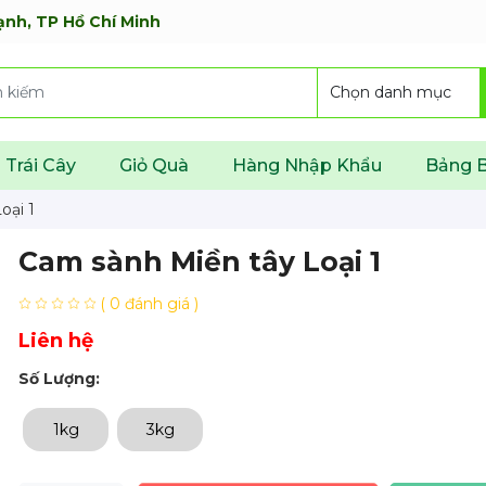
ạnh, TP Hồ Chí Minh
Trái Cây
Giỏ Quà
Hàng Nhập Khẩu
Bảng B
oại 1
Cam sành Miền tây Loại 1
( 0 đánh giá )
Liên hệ
Số Lượng:
1kg
3kg