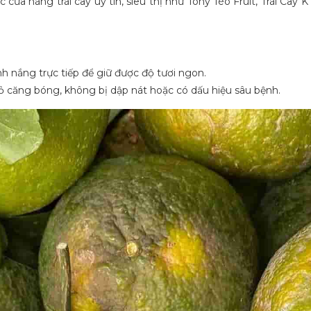
cửa hàng trái cây uy tín, siêu thị như Tony Tèo Fruit, Trái Cây
 nắng trực tiếp để giữ được độ tươi ngon.
 căng bóng, không bị dập nát hoặc có dấu hiệu sâu bệnh.