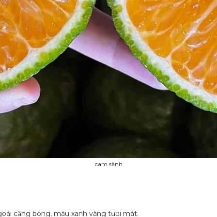
cam sành
 ngoài căng bóng, màu xanh vàng tươi mát.