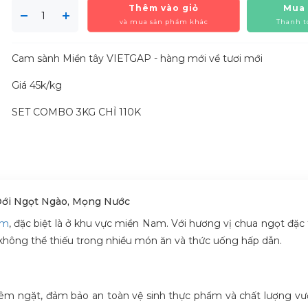
Thêm vào giỏ
Mua
và mua sản phẩm khác
Thanh t
Cam sành Miền tây VIETGAP - hàng mới về tươi mới
Giá 45k/kg
SET COMBO 3KG CHỈ 110K
Đới Ngọt Ngào, Mọng Nước
am
, đặc biệt là ở khu vực miền Nam. Với hương vị chua ngọt đặc 
không thể thiếu trong nhiều món ăn và thức uống hấp dẫn.
êm ngặt, đảm bảo an toàn vệ sinh thực phẩm và chất lượng vượt