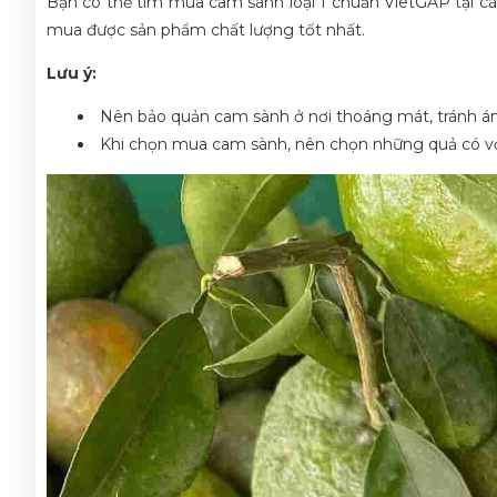
Bạn có thể tìm mua cam sành loại 1 chuẩn VietGAP tại các 
mua được sản phẩm chất lượng tốt nhất.
Lưu ý:
Nên bảo quản cam sành ở nơi thoáng mát, tránh ánh
Khi chọn mua cam sành, nên chọn những quả có vỏ