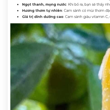
Ngọt thanh, mọng nước
: Khi bổ ra, bạn sẽ thấ
Hương thơm tự nhiên
: Cam sành có mùi thơm đặc
Giá trị dinh dưỡng cao
: Cam sành giàu vitamin C, 