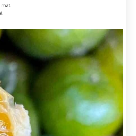
 mát.
i.