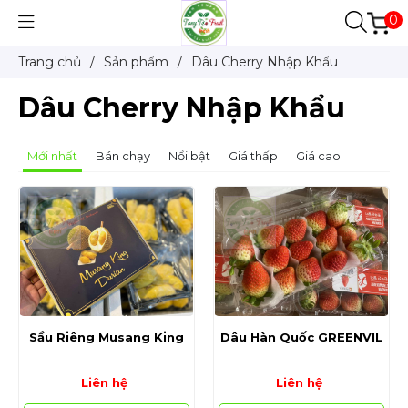
0
Trang chủ
/
Sản phẩm
/
Dâu Cherry Nhập Khẩu
Dâu Cherry Nhập Khẩu
Mới nhất
Bán chạy
Nổi bật
Giá thấp
Giá cao
Sầu Riêng Musang King
Dâu Hàn Quốc GREENVIL
Liên hệ
Liên hệ